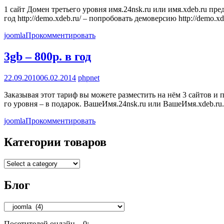
1 сайт Домен третьего уровня имя.24nsk.ru или имя.xdeb.ru пр
год http://demo.xdeb.ru/ – попробовать демоверсию http://demo.x
joomla
Прокомментировать
3gb – 800р. в год
22.09.2010
06.02.2014
phpnet
Заказывая этот тариф вы можете разместить на нём 3 сайтов и
го уровня – в подарок. ВашеИмя.24nsk.ru или ВашеИмя.xdeb.ru
joomla
Прокомментировать
Категории товаров
Блог
Блог
Посетителей онлайн – 0: