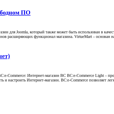
ободном ПО
зин для Joomla, который также может быть использован в качест
инов расширяющих функционал магазина. VirtueMart – основан 
чет)
ВС:e-Commerce: Интернет-магазин ВС BC:e-Commerce Light – пр
 и настроить Интернет-магазин. ВС:e-Commerce позволяет легк