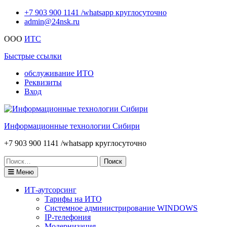
Перейти
+7 903 900 1141 /whatsapp круглосуточно
к
admin@24nsk.ru
содержимому
ООО
ИТС
Быстрые ссылки
обслуживание ИТО
Реквизиты
Вход
Информационные технологии Сибири
+7 903 900 1141 /whatsapp круглосуточно
Искать:
Меню
ИТ-аутсорсинг
Тарифы на ИТО
Системное администрирование WINDOWS
IP-телефония
Модернизация