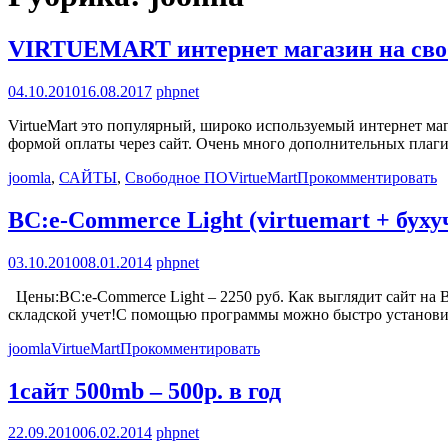
VIRTUEMART интернет магазин на св
04.10.2010
16.08.2017
phpnet
VirtueMart это популярный, широко используемый интернет мага
формой оплаты через сайт. Очень много дополнительных плаг
joomla
,
САЙТЫ
,
Свободное ПО
VirtueMart
Прокомментировать
ВС:e-Commerce Light (virtuemart + буху
03.10.2010
08.01.2014
phpnet
Цены:ВС:e-Commerce Light – 2250 руб. Как выглядит сайт на 
складской учет!С помощью программы можно быстро установить
joomla
VirtueMart
Прокомментировать
1сайт 500mb – 500р. в год
22.09.2010
06.02.2014
phpnet