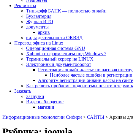
NethServer
Реквизиты
Тинькофф БАНК — полностью онлайн
Бухгалтерия
Журнал ИТО
документы
архив
виды деятельности ОКВЭД
Перевод офиса на Linux
Операционная система GNU
Xubuntu с оформлением под Windows 7
Терминальный сервер на LINUX
Электронный документооборот
Регистрация онлайн-кассы: пошаговая инстр
Наиболее частые ошибки в регистрации
Алгоритм регистрации онлайн-кассы на сай
Как решить проблемы подсистемы печати в термин
Заказать
Загрузки
Видеонаблюдение
магазин
Информационные технологии Сибири
>
САЙТЫ
>
Архивы дл
Рубрика:
joomla