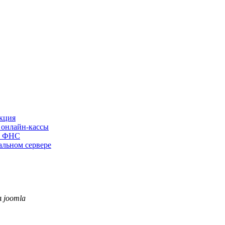
укция
 онлайн-кассы
те ФНС
альном сервере
я
joomla