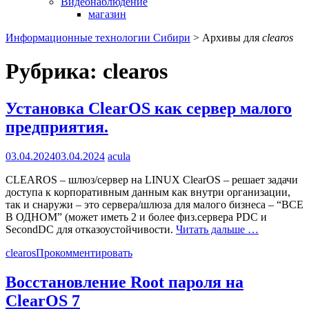
Видеонаблюдение
магазин
Информационные технологии Сибири
>
Архивы для
clearos
Рубрика:
clearos
Установка ClearOS как сервер малого
предприятия.
03.04.2024
03.04.2024
acula
CLEAROS – шлюз/сервер на LINUX ClearOS – решает задачи
доступа к корпоративным данным как внутри организации,
так и снаружи – это сервера/шлюза для малого бизнеса – “ВСЕ
В ОДНОМ” (может иметь 2 и более физ.сервера PDC и
SecondDC для отказоустойчивости.
Читать дальше …
clearos
Прокомментировать
Восстановление Root пароля на
ClearOS 7