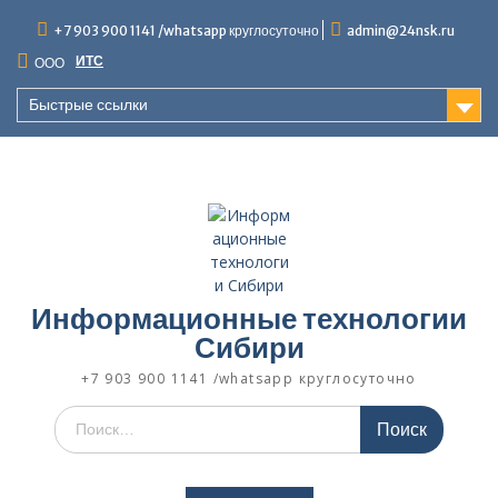
Перейти
+7 903 900 1141 /whatsapp круглосуточно
admin@24nsk.ru
к
содержимому
ИТС
ООО
Быстрые ссылки
Информационные технологии
Сибири
+7 903 900 1141 /whatsapp круглосуточно
Искать: