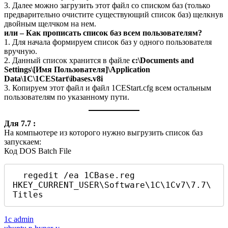
3. Далее можно загрузить этот файл со списком баз (только
предварительно очистите существующий список баз) щелкнув
двойным щелчком на нем.
или – Как прописать список баз всем пользователям?
1. Для начала формируем список баз у одного пользователя
вручную.
2. Данный список хранится в файле
c:\Documents and
Settings\[Имя Пользователя]\Application
Data\1C\1CEStart\ibases.v8i
3. Копируем этот файл и файл 1CEStart.cfg всем остальным
пользователям по указанному пути.
Для 7.7 :
На компьютере из которого нужно выгрузить список баз
запускаем:
Код DOS Batch File
  regedit /ea 1СBase.reg 
HKEY_CURRENT_USER\Software\1C\1Cv7\7.7\
Titles    
1c admin