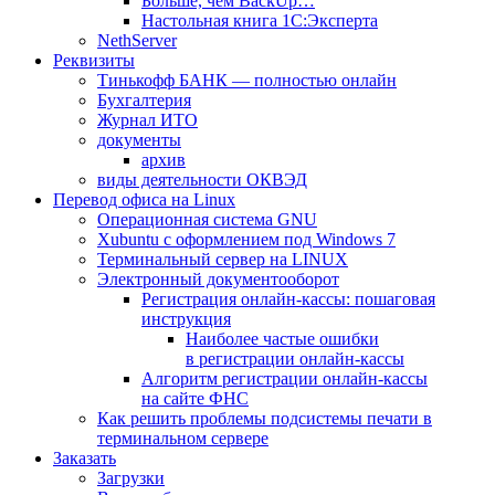
Больше, чем BackUp…
Настольная книга 1С:Эксперта
NethServer
Реквизиты
Тинькофф БАНК — полностью онлайн
Бухгалтерия
Журнал ИТО
документы
архив
виды деятельности ОКВЭД
Перевод офиса на Linux
Операционная система GNU
Xubuntu с оформлением под Windows 7
Терминальный сервер на LINUX
Электронный документооборот
Регистрация онлайн-кассы: пошаговая
инструкция
Наиболее частые ошибки
в регистрации онлайн-кассы
Алгоритм регистрации онлайн-кассы
на сайте ФНС
Как решить проблемы подсистемы печати в
терминальном сервере
Заказать
Загрузки