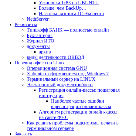
Установка 1с83 на UBUNTU
Больше, чем BackUp…
Настольная книга 1С:Эксперта
NethServer
Реквизиты
Тинькофф БАНК — полностью онлайн
Бухгалтерия
Журнал ИТО
документы
архив
виды деятельности ОКВЭД
Перевод офиса на Linux
Операционная система GNU
Xubuntu с оформлением под Windows 7
Терминальный сервер на LINUX
Электронный документооборот
Регистрация онлайн-кассы: пошаговая
инструкция
Наиболее частые ошибки
в регистрации онлайн-кассы
Алгоритм регистрации онлайн-кассы
на сайте ФНС
Как решить проблемы подсистемы печати в
терминальном сервере
Заказать