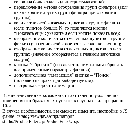
головная боль владельца интернет-магазина);
переключение метода отображения групп фильтров (вкл/
выкл скрытие других групп фильтра при открытии
группы);
количество отображаемых пунктов в группе фильтра
(если пунктов больше N, то появляется кнопка
“Показать еще”; укажите 0 если хотите показать все);
отображение количества отмеченных пунктов в группе
фильтра (значение отображается в заголовке группы);
отображение количества отмеченных пунктов во всех
группах (значение отображается в главном заголовке
модуля);
кнопка “Сбросить” (позволяет одним кликом сбросить
все примененные параметры фильтра);
дополнительная “плавающая” кнопка – “Поиск”
(появляется справа при выборе пункта);
настройка скорости анимации.
Все перечисленные возможности активны по умолчанию,
количество отображаемых пунктов в группах фильтра равно
10-и.
В случае необходимости, вы сможете изменить настройки в JS
файле: catalog/view/javascript/tramplin-
studio/ProductFilterUp/ProductFilterUp.js