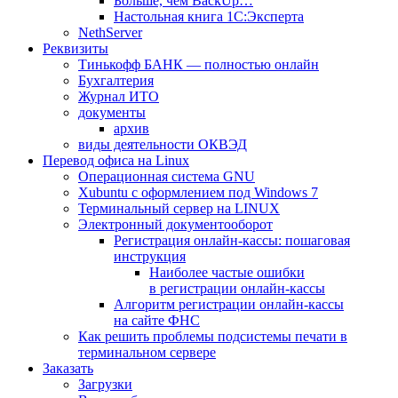
Больше, чем BackUp…
Настольная книга 1С:Эксперта
NethServer
Реквизиты
Тинькофф БАНК — полностью онлайн
Бухгалтерия
Журнал ИТО
документы
архив
виды деятельности ОКВЭД
Перевод офиса на Linux
Операционная система GNU
Xubuntu с оформлением под Windows 7
Терминальный сервер на LINUX
Электронный документооборот
Регистрация онлайн-кассы: пошаговая
инструкция
Наиболее частые ошибки
в регистрации онлайн-кассы
Алгоритм регистрации онлайн-кассы
на сайте ФНС
Как решить проблемы подсистемы печати в
терминальном сервере
Заказать
Загрузки