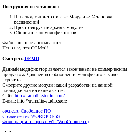
Инструкция по установке:
Панель администратора -> Модули -> Установка
расширений
Просто загрузите архив с модулем
Обновите кэш модификаторов
Файлы не перезаписываются!
Используется OCMod!
Смотреть
DEMO
Данный модификатор является законченым не коммерческим
продуктом. Дальнейшее обновление модификатора мало-
вероятно.
Смотрите другие модули нашей разработки на данной
площадке или на нашем сайте:
Сайт:
http://tramplin-studio.store/
E-mail: info@tramplin-studio.store
opencart
,
Свободное ПО
Навигация
Создание тем WORDPRESS
Фильтрация товаров в WP (WooCommerce)
по