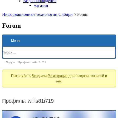
Видеонаблюдение
магазин
Информационные технологии Сибири
>
Forum
Forum
Меню
Навигация
Форума
Форум
Форум
Профиль: willis81i719
breadcrumbs
Пожалуйста
Вход
или
Регистрация
для создания записей и
-
тем.
Вы
здесь:
Профиль: willis81i719