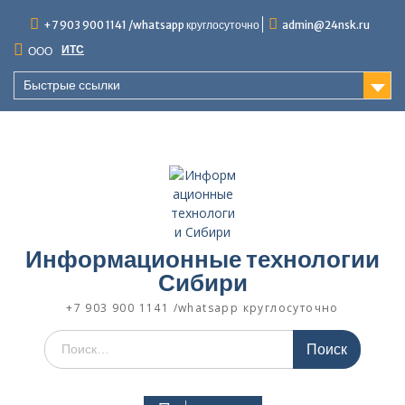
Перейти
+7 903 900 1141 /whatsapp круглосуточно
admin@24nsk.ru
к
содержимому
ИТС
ООО
Быстрые ссылки
Информационные технологии
Сибири
+7 903 900 1141 /whatsapp круглосуточно
Искать: