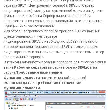
Таким образом у нас в кластере теперь два рабочих
сервера
SRV1
(Центральный сервер) и
SRVLic
(Сервер
лицензирования), между которыми необходимо разделить
функции так, чтобы на Сервер лицензирования был
назначен только сервис лицензирования, а все остальные
функции были заблокированы.
Для этого настраиваем правила требования назначения
функциональности - на сервере
лицензирования
SRVLic
необходимо добавить правило,
которое позволит разместить на
SRVLic
только сервис
лицензирования и запретит размещать на этот компьютер
все остальные сервисы.
В консоли администрирования серверов для сервера
SRV1
в
ветке
Рабочие серверы
выберите сервер
SRVLic
и на
строке
Требования назначения
функциональности
нажмите правой клавишей
мышки
Создать
>
Требование назначения
функциональности
.