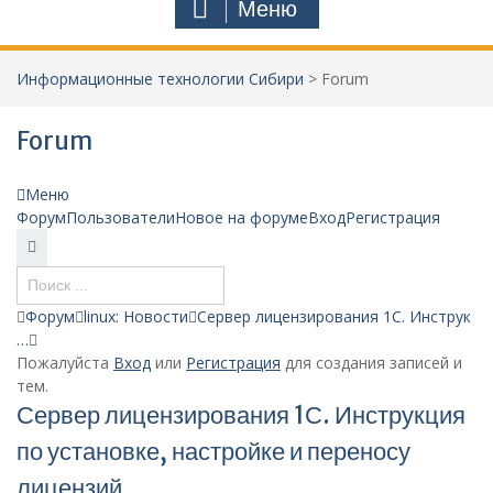
Меню
Информационные технологии Сибири
>
Forum
Forum
Меню
Навигация
Форум
Пользователи
Новое на форуме
Вход
Регистрация
Форума
Форум
Форум
linux: Новости
Сервер лицензирования 1С. Инструк
breadcrumbs
…
-
Пожалуйста
Вход
или
Регистрация
для создания записей и
Вы
тем.
здесь:
Сервер лицензирования 1С. Инструкция
по установке, настройке и переносу
лицензий