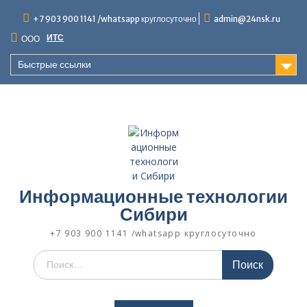
Перейти
+7 903 900 1141 /whatsapp круглосуточно
admin@24nsk.ru
к
содержимому
ИТС
ООО
Быстрые ссылки
Информационные технологии
Сибири
+7 903 900 1141 /whatsapp круглосуточно
Искать: