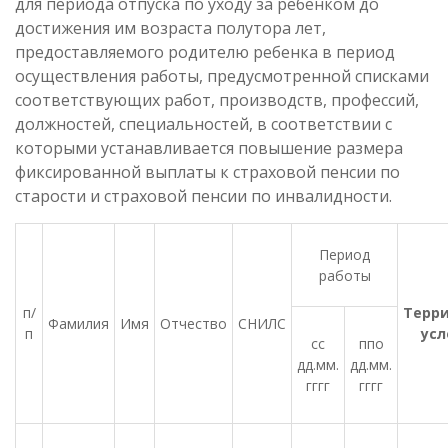
для периода отпуска по уходу за ребенком до
достижения им возраста полутора лет,
предоставляемого родителю ребенка в период
осуществления работы, предусмотренной списками
соответствующих работ, производств, профессий,
должностей, специальностей, в соответствии с
которыми устанавливается повышение размера
фиксированной выплаты к страховой пенсии по
старости и страховой пенсии по инвалидности.
Период
работы
п/
Терр
Фамилия
Имя
Отчество
СНИЛС
п
усл
сс
ппо
дд.мм.
дд.мм.
гггг
гггг