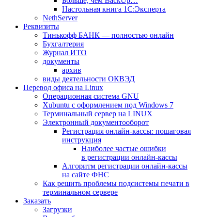
Больше, чем BackUp…
Настольная книга 1С:Эксперта
NethServer
Реквизиты
Тинькофф БАНК — полностью онлайн
Бухгалтерия
Журнал ИТО
документы
архив
виды деятельности ОКВЭД
Перевод офиса на Linux
Операционная система GNU
Xubuntu с оформлением под Windows 7
Терминальный сервер на LINUX
Электронный документооборот
Регистрация онлайн-кассы: пошаговая
инструкция
Наиболее частые ошибки
в регистрации онлайн-кассы
Алгоритм регистрации онлайн-кассы
на сайте ФНС
Как решить проблемы подсистемы печати в
терминальном сервере
Заказать
Загрузки