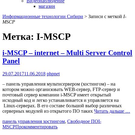
Видеонаблюдение
магазин
Информационные технологии Сибири
>
Записи с меткой
I-
MSCP
Метка:
I-MSCP
i-MSCP – internet – Multi Server Control
Panel
29.07.2017
11.06.2018
phpnet
– панель управления мультисервером (хостингом) – на
котором можно организовать WEB-сервер, FTP-сервер и
почтовый сервер компании i-MSCP имеет открытый
исходный код и легко устанавливается и управляется на
Linux-серверах. В его составе большой выбор различных
серверных модулей из открытого ПО таких
Читать дальше …
панель управления хостингом
,
Свободное ПО
I-
MSCP
Прокомментировать