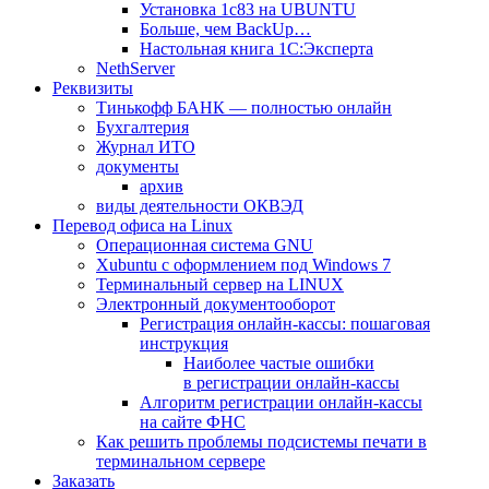
Установка 1с83 на UBUNTU
Больше, чем BackUp…
Настольная книга 1С:Эксперта
NethServer
Реквизиты
Тинькофф БАНК — полностью онлайн
Бухгалтерия
Журнал ИТО
документы
архив
виды деятельности ОКВЭД
Перевод офиса на Linux
Операционная система GNU
Xubuntu с оформлением под Windows 7
Терминальный сервер на LINUX
Электронный документооборот
Регистрация онлайн-кассы: пошаговая
инструкция
Наиболее частые ошибки
в регистрации онлайн-кассы
Алгоритм регистрации онлайн-кассы
на сайте ФНС
Как решить проблемы подсистемы печати в
терминальном сервере
Заказать