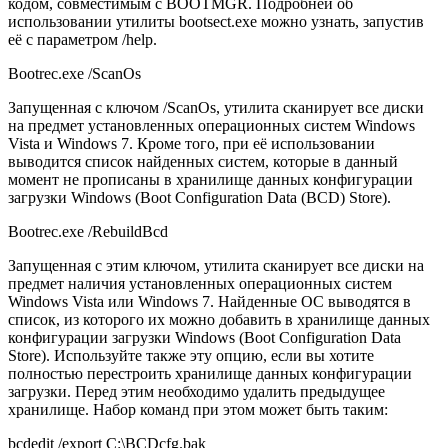
кодом, совместимым с BOOTMGR. Подробней об
использовании утилиты bootsect.exe можно узнать, запустив
её с параметром /help.
Bootrec.exe /ScanOs
Запущенная с ключом /ScanOs, утилита сканирует все диски
на предмет установленных операционных систем Windows
Vista и Windows 7. Кроме того, при её использовании
выводится список найденных систем, которые в данный
момент не прописаны в хранилище данных конфигурации
загрузки Windows (Boot Configuration Data (BCD) Store).
Bootrec.exe /RebuildBcd
Запущенная с этим ключом, утилита сканирует все диски на
предмет наличия установленных операционных систем
Windows Vista или Windows 7. Найденные ОС выводятся в
список, из которого их можно добавить в хранилище данных
конфигурации загрузки Windows (Boot Configuration Data
Store). Используйте также эту опцию, если вы хотите
полностью перестроить хранилище данных конфигурации
загрузки. Перед этим необходимо удалить предыдущее
хранилище. Набор команд при этом может быть таким:
bcdedit /export C:\BCDcfg.bak