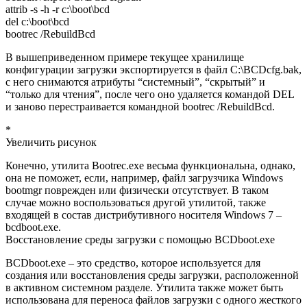
attrib -s -h -r c:\boot\bcd
del c:\boot\bcd
bootrec /RebuildBcd
В вышеприведенном примере текущее хранилище
конфигурации загрузки экспортируется в файл C:\BCDcfg.bak,
с него снимаются атрибуты “системный”, “скрытый” и
“только для чтения”, после чего оно удаляется командой DEL
и заново перестраивается командной bootrec /RebuildBcd.
*
Увеличить рисунок
Конечно, утилита Bootrec.exe весьма функциональна, однако,
она не поможет, если, например, файл загрузчика Windows
bootmgr поврежден или физически отсутствует. В таком
случае можно воспользоваться другой утилитой, также
входящей в состав дистрибутивного носителя Windows 7 –
bcdboot.exe.
Восстановление среды загрузки с помощью BCDboot.exe
BCDboot.exe – это средство, которое используется для
создания или восстановления среды загрузки, расположенной
в активном системном разделе. Утилита также может быть
использована для переноса файлов загрузки с одного жесткого