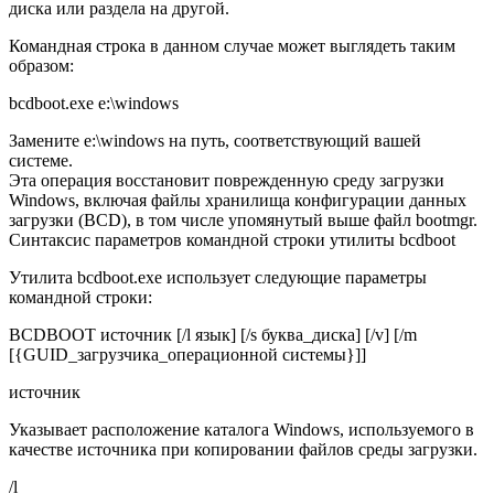
диска или раздела на другой.
Командная строка в данном случае может выглядеть таким
образом:
bcdboot.exe e:\windows
Замените e:\windows на путь, соответствующий вашей
системе.
Эта операция восстановит поврежденную среду загрузки
Windows, включая файлы хранилища конфигурации данных
загрузки (BCD), в том числе упомянутый выше файл bootmgr.
Синтаксис параметров командной строки утилиты bcdboot
Утилита bcdboot.exe использует следующие параметры
командной строки:
BCDBOOT источник [/l язык] [/s буква_диска] [/v] [/m
[{GUID_загрузчика_операционной системы}]]
источник
Указывает расположение каталога Windows, используемого в
качестве источника при копировании файлов среды загрузки.
/l