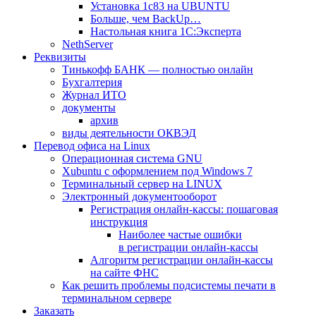
Установка 1с83 на UBUNTU
Больше, чем BackUp…
Настольная книга 1С:Эксперта
NethServer
Реквизиты
Тинькофф БАНК — полностью онлайн
Бухгалтерия
Журнал ИТО
документы
архив
виды деятельности ОКВЭД
Перевод офиса на Linux
Операционная система GNU
Xubuntu с оформлением под Windows 7
Терминальный сервер на LINUX
Электронный документооборот
Регистрация онлайн-кассы: пошаговая
инструкция
Наиболее частые ошибки
в регистрации онлайн-кассы
Алгоритм регистрации онлайн-кассы
на сайте ФНС
Как решить проблемы подсистемы печати в
терминальном сервере
Заказать